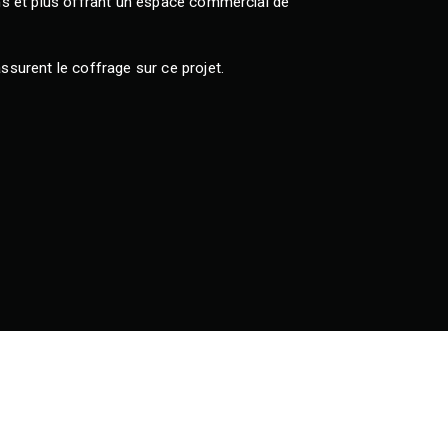
ns et plus offrant un espace commercial de
surent le coffrage sur ce projet.