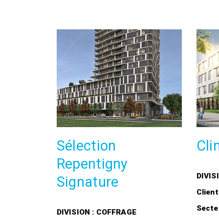
Sélection
Cli
Repentigny
DIVIS
Signature
Client
Secte
DIVISION : COFFRAGE