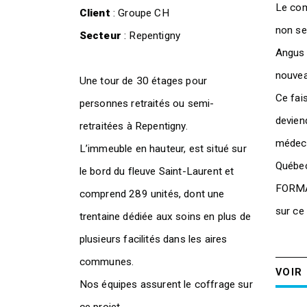
Le com
Client
: Groupe CH
non seu
Secteur
: Repentigny
Angus 
nouvea
Une tour de 30 étages pour
Ce fai
personnes retraités ou semi-
devien
retraitées à Repentigny.
médeci
L’immeuble en hauteur, est situé sur
Québe
le bord du fleuve Saint-Laurent et
FORMA+
comprend 289 unités, dont une
sur ce 
trentaine dédiée aux soins en plus de
plusieurs facilités dans les aires
communes.
VOIR
Nos équipes assurent le coffrage sur
ce projet.