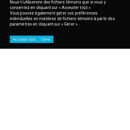
Nous n'utiliserons des fichiers témoins que si vous y
consentez en cliquant sur « Accepter tout ».
Vous pouvez également gérer vos préférences
individuelles en matières de fichiers témoins à partir des
paramètres en cliquant sur « Gérer ».
Accepter tout
Gérer
SIÈGE SOCIAL
301, rue Legault, Blainville (Québec)
J7C 0Y1
CANADA